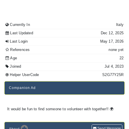
Currently In
Italy
Last Updated
Dec 12, 2025
Last Login
May 17, 2026
References
none yet
Age
22
Joined
Jul 4, 2023
Helper UserCode
S2G77Y25R
Companion Ad
It would be fun to find someone to volunteer with together!! 🌍
Send Message