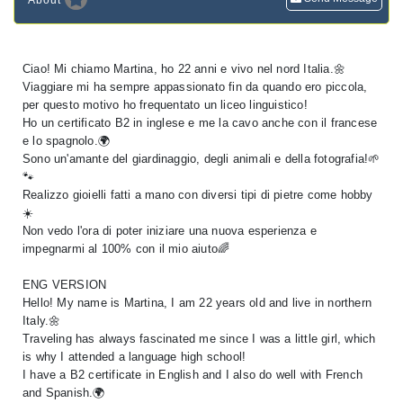
About
Ciao! Mi chiamo Martina, ho 22 anni e vivo nel nord Italia.🌼
Viaggiare mi ha sempre appassionato fin da quando ero piccola,
per questo motivo ho frequentato un liceo linguistico!
Ho un certificato B2 in inglese e me la cavo anche con il francese
e lo spagnolo.🌍
Sono un'amante del giardinaggio, degli animali e della fotografia!🌱
🐾
Realizzo gioielli fatti a mano con diversi tipi di pietre come hobby
☀️
Non vedo l'ora di poter iniziare una nuova esperienza e
impegnarmi al 100% con il mio aiuto🌈
ENG VERSION
Hello! My name is Martina, I am 22 years old and live in northern
Italy.🌼
Traveling has always fascinated me since I was a little girl, which
is why I attended a language high school!
I have a B2 certificate in English and I also do well with French
and Spanish.🌍